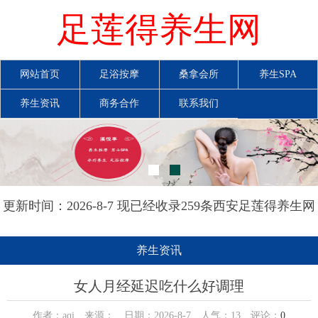
足莲得养生网
网站首页
足浴按摩
桑拿会所
养生SPA
养生资讯
商务合作
联系我们
更新时间：2026-8-7 现已经收录259条西安足莲得养生网
信息
养生资讯
女人月经延迟吃什么好调理
作者：aqi 来源： 日期：2026-8-7 人气：
13
评论：
0